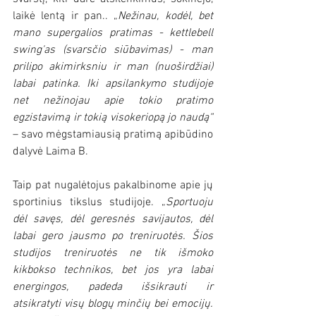
laikė lentą ir pan.. „
Nežinau, kodėl, bet 
mano supergalios pratimas - kettlebell 
swing'as (svarsčio siūbavimas) - man 
prilipo akimirksniu ir man (nuoširdžiai) 
labai patinka. Iki apsilankymo studijoje 
net nežinojau apie tokio pratimo 
egzistavimą ir tokią visokeriopą jo naudą“
– savo mėgstamiausią pratimą apibūdino 
dalyvė Laima B. 
Taip pat nugalėtojus pakalbinome apie jų 
sportinius tikslus studijoje. „
Sportuoju 
dėl savęs, dėl geresnės savijautos, dėl 
labai gero jausmo po treniruotės. Šios 
studijos treniruotės ne tik išmoko 
kikbokso technikos, bet jos yra labai 
energingos, padeda išsikrauti ir 
atsikratyti visų blogų minčių bei emocijų. 