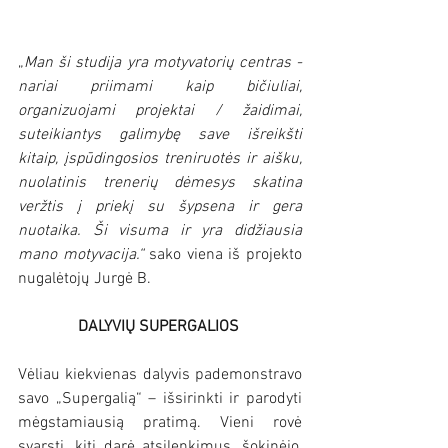
„
Man ši studija yra motyvatorių centras - 
nariai priimami kaip bičiuliai, 
organizuojami projektai / žaidimai, 
suteikiantys galimybę save išreikšti 
kitaip, įspūdingosios treniruotės ir aišku, 
nuolatinis trenerių dėmesys skatina 
veržtis į priekį su šypsena ir gera 
nuotaika. Ši visuma ir yra didžiausia 
mano motyvacija.“
 sako viena iš projekto 
nugalėtojų Jurgė B.
DALYVIŲ SUPERGALIOS 
Vėliau kiekvienas dalyvis pademonstravo 
savo „Supergalią“ – išsirinkti ir parodyti 
mėgstamiausią pratimą. Vieni rovė 
svarstį, kiti darė atsilenkimus, šokinėjo, 