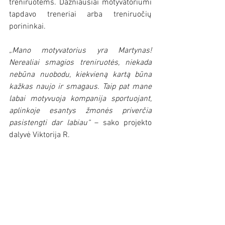
treniruotėms. Dažniausiai motyvatoriumi 
tapdavo treneriai arba treniruočių 
porininkai. 
„Mano motyvatorius yra Martynas! 
Nerealiai smagios treniruotės, niekada 
nebūna nuobodu, kiekvieną kartą būna 
kažkas naujo ir smagaus. Taip pat mane 
labai motyvuoja kompanija sportuojant, 
aplinkoje esantys žmonės priverčia 
pasistengti dar labiau“
 – sako projekto 
dalyvė Viktorija R.