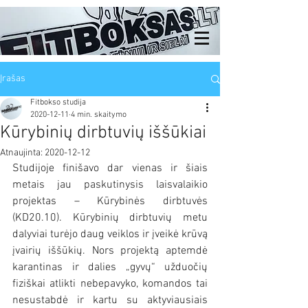
Įrašas
Fitbokso studija
2020-12-11
4 min. skaitymo
Kūrybinių dirbtuvių iššūkiai
Atnaujinta:
2020-12-12
Studijoje finišavo dar vienas ir šiais 
metais jau paskutinysis laisvalaikio 
projektas – Kūrybinės dirbtuvės 
(KD20.10). Kūrybinių dirbtuvių metu 
dalyviai turėjo daug veiklos ir įveikė krūvą 
įvairių iššūkių. Nors projektą aptemdė 
karantinas ir dalies „gyvų“ užduočių 
fiziškai atlikti nebepavyko, komandos tai 
nesustabdė ir kartu su aktyviausiais 