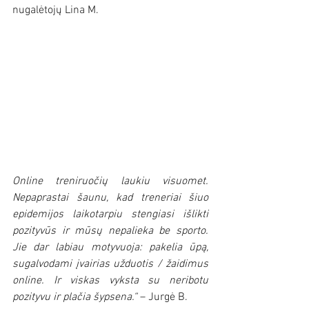
nugalėtojų Lina M.
Online treniruočių laukiu visuomet. 
Nepaprastai šaunu, kad treneriai šiuo 
epidemijos laikotarpiu stengiasi išlikti 
pozityvūs ir mūsų nepalieka be sporto. 
Jie dar labiau motyvuoja: pakelia ūpą, 
sugalvodami įvairias užduotis / žaidimus 
online. Ir viskas vyksta su neribotu 
pozityvu ir plačia šypsena.“
 – Jurgė B.