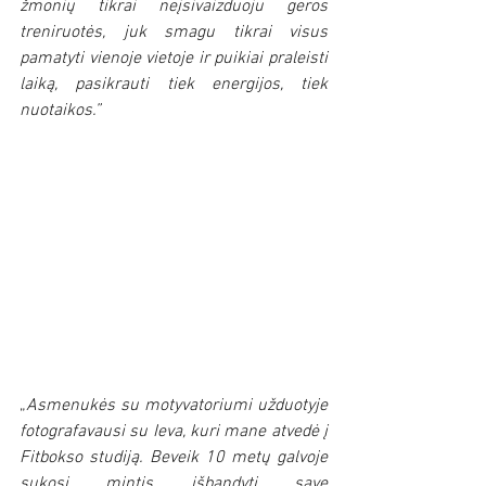
žmonių tikrai neįsivaizduoju geros 
treniruotės, juk smagu tikrai visus 
pamatyti vienoje vietoje ir puikiai praleisti 
laiką, pasikrauti tiek energijos, tiek 
nuotaikos.”
„
Asmenukės su motyvatoriumi užduotyje 
fotografavausi su Ieva, kuri mane atvedė į 
Fitbokso studiją. Beveik 10 metų galvoje 
sukosi mintis išbandyti save 