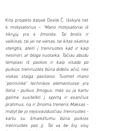
Kita projekto dalyvė Dovilė Č. išskyrė net 
4 motyvatorius – 
“Mano motyvatoriai iš 
tikrųjų yra 4 žmonės. Tai brolis ir 
vaikinas, tai jei ne vienas, tai kitas skatina 
stengtis, ateiti į treniruotes kad ir kaip 
nesinori, ar bloga nuotaika. Tačiau abudu 
tempiasi iš paskos ir kaip visada po 
puikios treniruotės būna didelis ačiū, nes 
viskas staiga pasitaiso. Tuomet mano 
"porininkė" technikos elementuose yra 
Ilona - puikus žmogus, mes su ja kartu 
galime susitelkti į sportą ir esančius 
pratimus, na ir žinoma treneris Maksas - 
matyt be jo neįsivaizduočiau treniruotės - 
kartu su šmaikštumu būna puikios 
treniruotės pas jį. Tai va be šių visų 