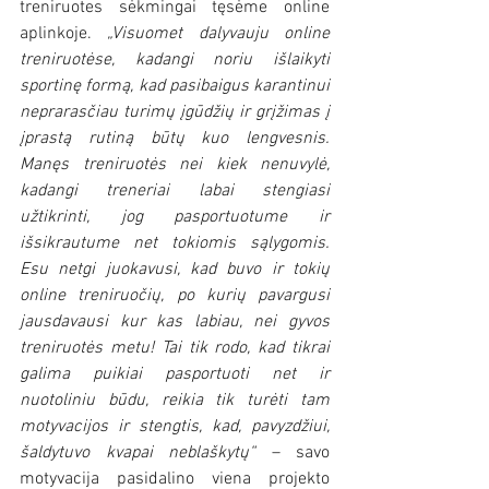
treniruotes sėkmingai tęsėme online 
aplinkoje. 
„Visuomet dalyvauju online 
treniruotėse, kadangi noriu išlaikyti 
sportinę formą, kad pasibaigus karantinui 
neprarasčiau turimų įgūdžių ir grįžimas į 
įprastą rutiną būtų kuo lengvesnis. 
Manęs treniruotės nei kiek nenuvylė, 
kadangi treneriai labai stengiasi 
užtikrinti, jog pasportuotume ir 
išsikrautume net tokiomis sąlygomis. 
Esu netgi juokavusi, kad buvo ir tokių 
online treniruočių, po kurių pavargusi 
jausdavausi kur kas labiau, nei gyvos 
treniruotės metu! Tai tik rodo, kad tikrai 
galima puikiai pasportuoti net ir 
nuotoliniu būdu, reikia tik turėti tam 
motyvacijos ir stengtis, kad, pavyzdžiui, 
šaldytuvo kvapai neblaškytų“
 – savo 
motyvacija pasidalino viena projekto 