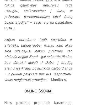
tokios galimybės neturėjau, tada 
užaugau, atsikrausčiau į Vilnių ir 
pažįstami parekomendavo labai fainą 
bokso studiją!“
 – savo istorija pasidalino 
Rūta J.
Atėjau norėdama tapti sportiška ir 
atletiška, tačiau dabar matau kaip akys 
žiba užsidėjusi bokso pirštines, tad 
niekada negali žinoti - gal sekantis tikslas 
bus išmokti kovoti :) Dabar į studiją 
ateinu išsikrauti po sunkios darbo dienos 
- ir puikiai pavyksta pas jus "išsportuoti" 
visas neigiamas emocijas. 
– Monika A.
ONLINE IŠŠŪKIAI
Nors projektą pristabdė karantinas, 