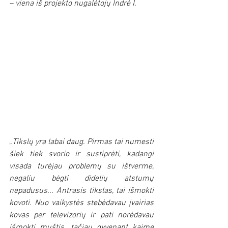
– viena iš projekto nugalėtojų Indrė I.
„
Tikslų yra labai daug. Pirmas tai numesti 
šiek tiek svorio ir sustiprėti, kadangi 
visada turėjau problemų su ištverme, 
negaliu bėgti didelių atstumų 
nepadusus... Antrasis tikslas, tai išmokti 
kovoti. Nuo vaikystės stebėdavau įvairias 
kovas per televizorių ir pati norėdavau 
išmokti muštis, tačiau gyvenant kaime 