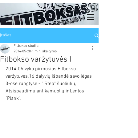
Įrašas
Fitbokso studija
2014-05-20
1 min. skaitymo
Fitbokso varžytuvės I
2014.05 vyko pirmosios Fitbokso 
varžytuvės.16 dalyvių išbandė savo jėgas 
3-ose rungtyse - " Step" šuoliukų, 
Atsispaudimu ant kamuolių ir Lentos 
"Plank".  