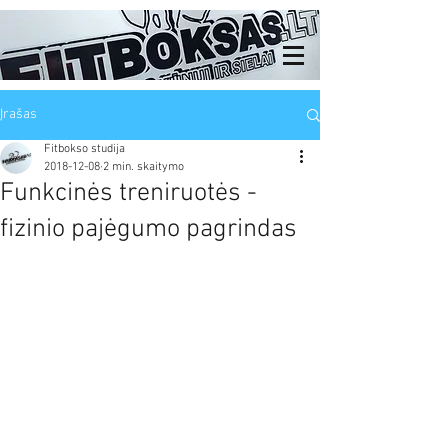
Įrašas
Fitbokso studija
2018-12-08
2 min. skaitymo
Funkcinės treniruotės -
fizinio pajėgumo pagrindas