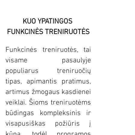
KUO YPATINGOS 
FUNKCINĖS TRENIRUOTĖS
Funkcinės treniruotės, tai 
visame pasaulyje 
populiarus treniruočių 
tipas, apimantis pratimus, 
artimus žmogaus kasdienei 
veiklai. Šioms treniruotėms 
būdingas kompleksinis ir 
visapusiškas požiūris į 
kūną, todėl programos 