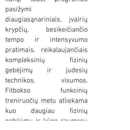
pasižymi 
diaugiasąnariniais, įvairių 
krypčių, besikeičiančio 
tempo ir intensyvumo 
pratimais, reikalaujančiais 
kompleksinių fizinių 
gebėjimų ir judesių 
technikos, visumos. 
Fitbokso funkcinių 
treniruočių metu atliekama 
kuo daugiau fizinių 
gebėjimų ir kūno raumenų 