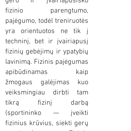
gero ir įvairiapusiško 
fizinio parengtumo, 
pajėgumo, todėl treniruotės 
yra orientuotos ne tik į 
techninį, bet ir įvairiapusį 
fizinių gebėjimų ir ypatybių 
lavinimą. Fizinis pajėgumas 
apibūdinamas kaip 
žmogaus galėjimas kuo 
veiksmingiau dirbti tam 
tikrą fizinį darbą 
(sportininko — įveikti 
fizinius krūvius, siekti gerų 