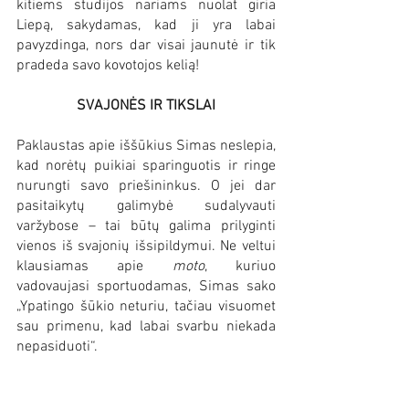
kitiems studijos nariams nuolat giria 
Liepą, sakydamas, kad ji yra labai 
pavyzdinga, nors dar visai jaunutė ir tik 
pradeda savo kovotojos kelią!
SVAJONĖS IR TIKSLAI
Paklaustas apie iššūkius Simas neslepia, 
kad norėtų puikiai sparinguotis ir ringe 
nurungti savo priešininkus. O jei dar 
pasitaikytų galimybė sudalyvauti 
varžybose – tai būtų galima prilyginti 
vienos iš svajonių išsipildymui. Ne veltui 
klausiamas apie 
moto
, kuriuo 
vadovaujasi sportuodamas, Simas sako 
„Ypatingo šūkio neturiu, tačiau visuomet 
sau primenu, kad labai svarbu niekada 
nepasiduoti“.