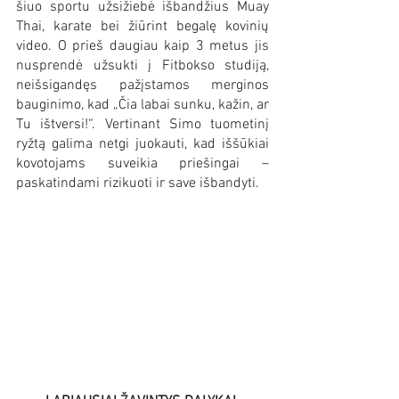
šiuo sportu užsižiebė išbandžius Muay 
Thai, karate bei žiūrint begalę kovinių 
video. O prieš daugiau kaip 3 metus jis 
nusprendė užsukti į Fitbokso studiją, 
neišsigandęs pažįstamos merginos 
bauginimo, kad „Čia labai sunku, kažin, ar 
Tu ištversi!“. Vertinant Simo tuometinį 
ryžtą galima netgi juokauti, kad iššūkiai 
kovotojams suveikia priešingai – 
paskatindami rizikuoti ir save išbandyti. 