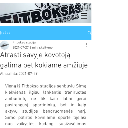
Įrašas
Fitbokso studija
2021-07-27
2 min. skaitymo
Atrasti savyje kovotoją
galima bet kokiame amžiuje
Atnaujinta:
2021-07-29
Vieną iš Fitbokso studijos senbuvių Simą 
kiekvienas ilgiau lankantis treniruotes 
apibūdintų ne tik kaip labai gerai 
pasirengusį sportininką, bet ir kaip 
aktyvų studijos bendruomenės narį. 
Simo patirtis koviniame sporte tęsiasi 
nuo vaikystės, kadangi susižavėjimas 