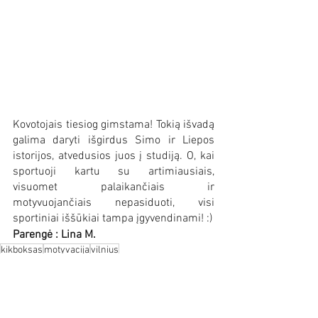
Kovotojais tiesiog gimstama! Tokią išvadą 
galima daryti išgirdus Simo ir Liepos 
istorijos, atvedusios juos į studiją. O, kai 
sportuoji kartu su artimiausiais, 
visuomet palaikančiais ir 
motyvuojančiais nepasiduoti, visi 
sportiniai iššūkiai tampa įgyvendinami! :)
Parengė : Lina M.
kikboksas
motyvacija
vilnius