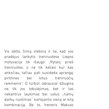
Vis dėlto, Simą stebina ir tai, kad vos 
pradėjus lankytis treniruotėse Liepos 
motyvacija tik išaugo: „Rytais, prieš 
treniruotes, ji ne tik keliasi kur kas 
anksčiau, tačiau pati susideda aprangą, 
pirštines bei kitus treniruočių 
reikmenis“. O turbūt labiausiai džiugina 
ne tik jos tobulėjimas, bet ir tas 
nekantrus laukimas bei uolus „namų 
darbų ruošimas“ kartojantis vieną ar kitą 
kombinaciją. Be to, treneris Maksas 