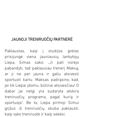
JAUNOJI TRENIRUOČIŲ PARTNERĖ
Paklaustas, kaip į studijos gretas 
prisijungė viena jauniausių lankytojų 
Liepa, Simas sako: „Ji pati norėjo 
pabandyti, tad paklausiau trenerį Maksą, 
ar ji ne per jauna ir galiu atsivesti 
sportuoti kartu. Maksas padrąsino, kad, 
jei tik Liepai įdomu, būtinai atsivesčiau! O 
dabar jai netgi yra sudaryta atskira 
treniruočių programa, pagal kurią ir 
sportuoja“. Be to, Liepa pirmoji Simui 
grįžus iš treniruočių skuba paklausti, 
kaip vyko treniruotė ir kaip sekėsi.