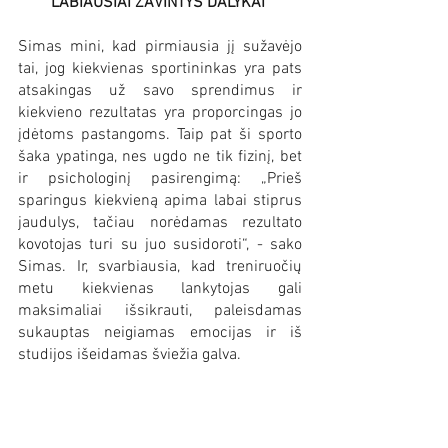
LABIAUSIAI ŽAVINTYS DALYKAI
Simas mini, kad pirmiausia jį sužavėjo 
tai, jog kiekvienas sportininkas yra pats 
atsakingas už savo sprendimus ir 
kiekvieno rezultatas yra proporcingas jo 
įdėtoms pastangoms. Taip pat ši sporto 
šaka ypatinga, nes ugdo ne tik fizinį, bet 
ir psichologinį pasirengimą: „Prieš 
sparingus kiekvieną apima labai stiprus 
jaudulys, tačiau norėdamas rezultato 
kovotojas turi su juo susidoroti“, - sako 
Simas. Ir, svarbiausia, kad treniruočių 
metu kiekvienas lankytojas gali 
maksimaliai išsikrauti, paleisdamas 
sukauptas neigiamas emocijas ir iš 
studijos išeidamas šviežia galva.