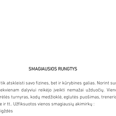
SMAGIAUSIOS RUNGTYS
tik atskleisti savo fizines, bet ir kūrybines galias. Norint s
iekvienam dalyviui reikėjo įveikti nemažai užduočių. Vien
trėlės turnyras, kodų medžioklė, eglutės puošimas, trenerio
 ir tt.. Užfiksuotos vienos smagiausių akimirkų : 
aigždės