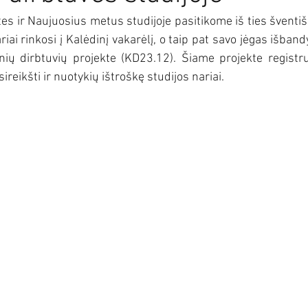
s ir Naujuosius metus studijoje pasitikome iš ties šventiška
riai rinkosi į Kalėdinį vakarėlį, o taip pat savo jėgas išband
ų dirbtuvių projekte (KD23.12). Šiame projekte registruo
sireikšti ir nuotykių ištroškę studijos nariai. 