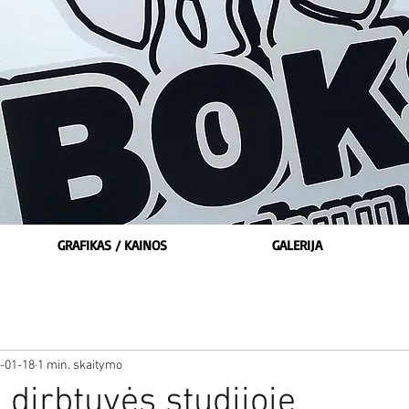
GRAFIKAS / KAINOS
GALERIJA
-01-18
1 min. skaitymo
 dirbtuvės studijoje