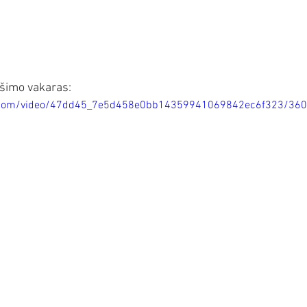
ošimo vakaras:
tic.com/video/47dd45_7e5d458e0bb14359941069842ec6f323/36