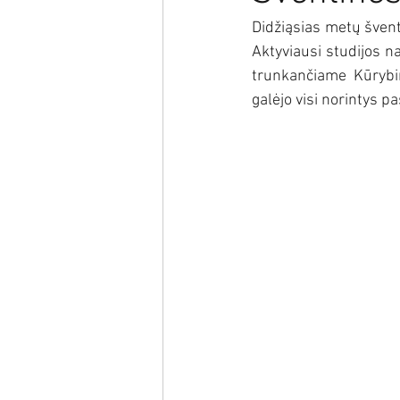
Didžiąsias metų švente
Aktyviausi studijos na
trunkančiame Kūrybini
galėjo visi norintys pa