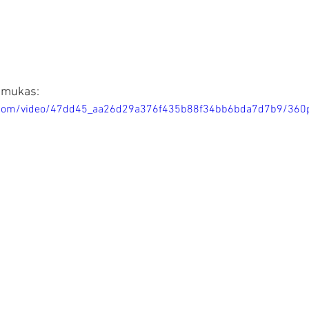
ilmukas:
tic.com/video/47dd45_aa26d29a376f435b88f34bb6bda7d7b9/360