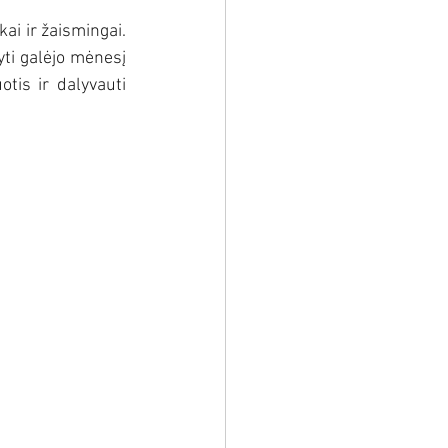
i ir žaismingai. 
yti galėjo mėnesį 
tis ir dalyvauti 