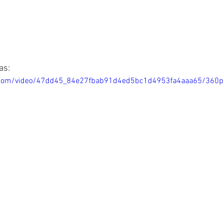
as:
ic.com/video/47dd45_84e27fbab91d4ed5bc1d4953fa4aaa65/360