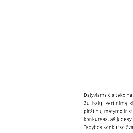
Dalyviams čia teko ne 
36 balų įvertinimą k
pirštinių mėtymo ir s
konkursas, aš judesyje
Tapybos konkurso žv