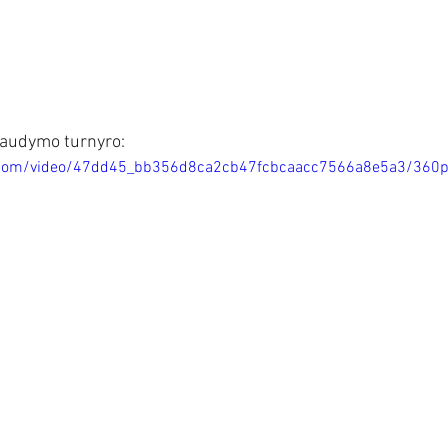
šaudymo turnyro:
ic.com/video/47dd45_bb356d8ca2cb47fcbcaacc7566a8e5a3/360