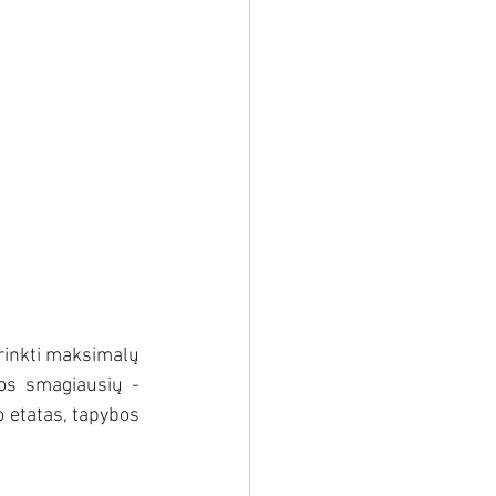
urinkti maksimalų 
os smagiausių - 
 etatas, tapybos 