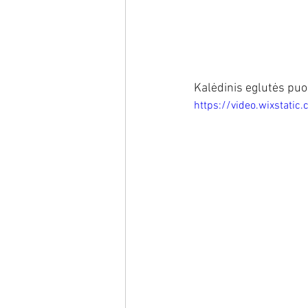
Kalėdinis eglutės pu
https://video.wixsta