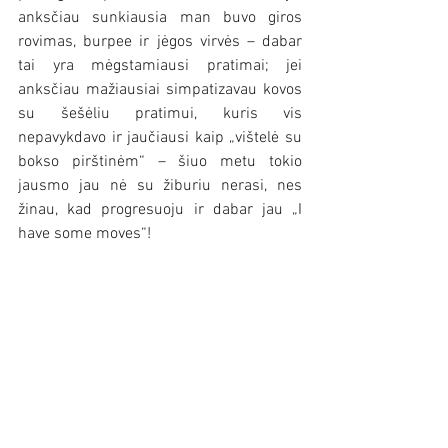
anksčiau sunkiausia man buvo giros 
rovimas, burpee ir jėgos virvės – dabar 
tai yra mėgstamiausi pratimai; jei 
anksčiau mažiausiai simpatizavau kovos 
su šešėliu pratimui, kuris vis 
nepavykdavo ir jaučiausi kaip „vištelė su 
bokso pirštinėm“ – šiuo metu tokio 
jausmo jau nė su žiburiu nerasi, nes 
žinau, kad progresuoju ir dabar jau „I 
have some moves“!