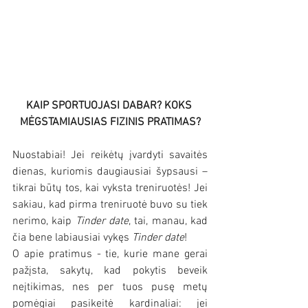
KAIP SPORTUOJASI DABAR? KOKS 
MĖGSTAMIAUSIAS FIZINIS PRATIMAS?
Nuostabiai! Jei reikėtų įvardyti savaitės 
dienas, kuriomis daugiausiai šypsausi – 
tikrai būtų tos, kai vyksta treniruotės! Jei 
sakiau, kad pirma treniruotė buvo su tiek 
nerimo, kaip 
Tinder date
, tai, manau, kad 
čia bene labiausiai vykęs 
Tinder date
! 
O apie pratimus - tie, kurie mane gerai 
pažįsta, sakytų, kad pokytis beveik 
neįtikimas, nes per tuos pusę metų 
pomėgiai pasikeitė kardinaliai: jei 