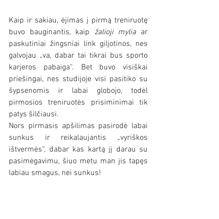
Kaip ir sakiau, ėjimas į pirmą treniruotę 
buvo bauginantis, kaip 
žalioji mylia
 ar 
paskutiniai žingsniai link giljotinos, nes 
galvojau „va, dabar tai tikrai bus sporto 
karjeros pabaiga“. Bet buvo visiškai 
priešingai, nes studijoje visi pasitiko su 
šypsenomis ir labai globojo, todėl 
pirmosios treniruotės prisiminimai tik 
patys šilčiausi.
Nors pirmasis apšilimas pasirodė labai 
sunkus ir reikalaujantis „vyriškos 
ištvermės“, dabar kas kartą jį darau su 
pasimėgavimu, šiuo metu man jis tapęs 
labiau smagus, nei sunkus!