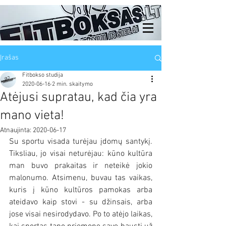
Įrašas
Fitbokso studija
2020-06-16
2 min. skaitymo
Atėjusi supratau, kad čia yra
mano vieta!
Atnaujinta:
2020-06-17
Su sportu visada turėjau įdomų santykį. 
Tiksliau, jo visai neturėjau: kūno kultūra 
man buvo prakaitas ir neteikė jokio 
malonumo. Atsimenu, buvau tas vaikas, 
kuris į kūno kultūros pamokas arba 
ateidavo kaip stovi - su džinsais, arba 
jose visai nesirodydavo. Po to atėjo laikas, 