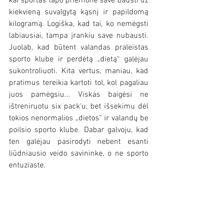
kai sportas tapo priemone save bausti už 
kiekvieną suvalgytą kąsnį ir papildomą 
kilogramą. Logiška, kad tai, ko nemėgsti 
labiausiai, tampa įrankiu save nubausti. 
Juolab, kad būtent valandas praleistas 
sporto klube ir perdėtą „dietą“ galėjau 
sukontroliuoti. Kita vertus, maniau, kad 
pratimus tereikia kartoti tol, kol pagaliau 
juos pamėgsiu... Viskas baigėsi ne 
ištreniruotu six pack‘u, bet išsekimu dėl 
tokios nenormalios „dietos“ ir valandų be 
poilsio sporto klube. Dabar galvoju, kad 
ten galėjau pasirodyti nebent esanti 
liūdniausio veido savininke, o ne sporto 
entuziaste.