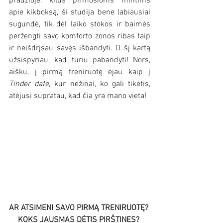
pradžioje, kilus pirmosioms mintims 
apie kikboksą, ši studija bene labiausiai 
sugundė, tik dėl laiko stokos ir baimės 
peržengti savo komforto zonos ribas taip 
ir neišdrįsau savęs išbandyti. O šį kartą 
užsispyriau, kad turiu pabandyti! Nors, 
aišku, į pirmą treniruotę ėjau kaip į 
Tinder date
, kur nežinai, ko gali tikėtis, 
atėjusi supratau, kad čia yra mano vieta!
AR ATSIMENI SAVO PIRMĄ TRENIRUOTĘ? 
KOKS JAUSMAS DĖTIS PIRŠTINES? 