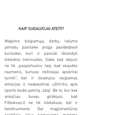
KAIP SUGALVOJAI ATEITI?
Magistro baigiamųjų darbų rašymo 
periodu pasitaikė proga 
pasibėdavoti 
kursiokei, kuri ir pasiūlė išbandyti 
kikbokso treniruotes. Sakė, kad atėjusi 
ne tik „pasportuosiu taip, kad skaudės 
raumenis, kuriuos nežinojau apskritai 
turinti“, bet ir išvaikysiu neigiamas 
emocijas ir, neabejotinai, užmiršiu apie 
sporto klube patirtą „žalą“. Be to, kur kas 
anksčiau buvau girdėjusi, kad 
Fitboksas.lt ne tik kikboksas, bet ir 
bendruomenė. Dar magistrantūros 