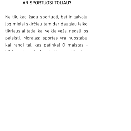
AR SPORTUOSI TOLIAU?
Ne tik, kad žadu sportuoti, bet ir galvoju, 
jog mielai skirčiau tam dar daugiau laiko, 
tikriausiai tada, kai veikla veža, negali jos 
paleisti. Moralas: sportas yra nuostabu, 
kai randi tai, kas patinka! O maistas – 
būtinas tam, kad spindėtų ne tik akys, 
bet ir mylimo sporto rezultatai.
Rodyti viską
Naujausi įrašai