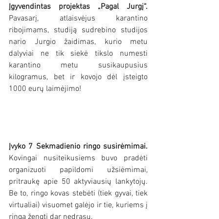
Įgyvendintas projektas „Pagal Jurgį“. 
Pavasarį, atlaisvėjus karantino 
ribojimams, studiją sudrebino studijos 
nario Jurgio žaidimas, kurio metu
dalyviai ne tik siekė tikslo numesti 
karantino metu susikaupusius 
kilogramus, bet ir kovojo dėl įsteigto 
1000 eurų laimėjimo!
Įvyko 7 Sekmadienio ringo susirėmimai. 
Kovingai nusiteikusiems buvo pradėti 
organizuoti papildomi užsiėmimai, 
pritraukę apie 50 aktyviausių lankytojų. 
Be to, ringo kovas stebėti (tiek gyvai, tiek 
virtualiai) visuomet galėjo ir tie, kuriems į 
ringą žengti dar nedrąsu. 