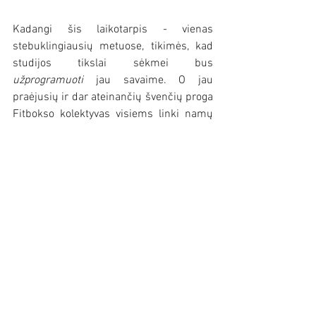
Kadangi šis laikotarpis - vienas 
stebuklingiausių metuose, tikimės, kad 
studijos tikslai sėkmei bus 
užprogramuoti
 jau savaime. O jau 
praėjusių ir dar ateinančių švenčių proga 
Fitbokso kolektyvas visiems linki namų 
jaukumo, aktyvaus laisvalaikio su 
artimaisiais, daug šypsenų ir, žinoma, 
nepamiršti sportinio užsispyrimo bei 
kovinės kibirkšties! :)
Parengė Lina M.
Rodyti viską
Naujausi įrašai