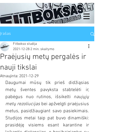
Įrašas
Fitbokso studija
2021-12-28
2 min. skaitymo
Praėjusių metų pergalės ir
nauji tikslai
Atnaujinta:
2021-12-29
Daugumai mūsų tik prieš didžiąsias 
metų šventes pavyksta stabtelėti ir, 
pabėgus nuo rutinos, išsikelti 
naujųjų 
metų rezoliucijas 
bei apžvelgti praėjusius 
metus, pasidžiaugiant savo pasiekimais. 
Studijos metai taip pat buvo dinamiški: 
prasidėję visiems esant karantine ir 