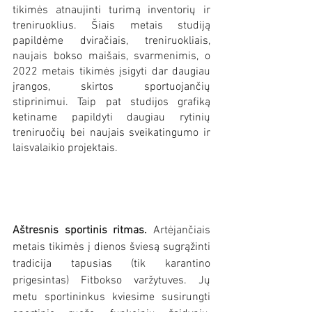
tikimės atnaujinti turimą inventorių ir 
treniruoklius. Šiais metais studiją 
papildėme dviračiais, treniruokliais, 
naujais bokso maišais, svarmenimis, o 
2022 metais tikimės įsigyti dar daugiau 
įrangos, skirtos sportuojančių 
stiprinimui. Taip pat studijos grafiką 
ketiname papildyti daugiau rytinių 
treniruočių bei naujais sveikatingumo ir 
laisvalaikio projektais.
Aštresnis sportinis ritmas.
 Artėjančiais 
metais tikimės į dienos šviesą sugrąžinti  
tradicija tapusias (tik karantino 
prigesintas) Fitbokso varžytuves. Jų 
metu sportininkus kviesime susirungti 