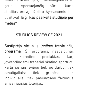
laikantis distancijos, o besibaigiantys su 
gausiu sportuojančių būriu, kuris 
studijos erdvę užpildo šypsenomis bei 
pozityvu! 
Taigi, kas pasikeitė studijoje per 
metus?
STUDIJOS REVIEW OF 2021
Sustiprėjo virtualių (
online
) treniruočių 
programa
. Ši programa, neabejotinai, 
buvo karantino produktas, kurį 
įgyvendindami treneriai skatino sportuoti 
kartu su jais 
online
 tiek po darbų, tiek 
savaitgaliais; tiek grupėse, tiek 
individualiai; tiek pasiūlydami žaidimus 
ar įvairiausias loterijas.