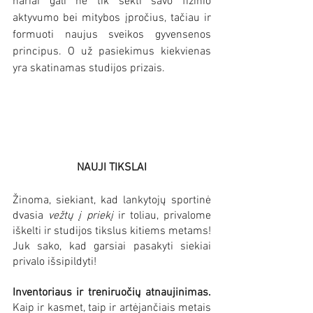
nariai gali ne tik sekti savo fizinio 
aktyvumo bei mitybos įpročius, tačiau ir 
formuoti naujus sveikos gyvensenos 
principus. O už pasiekimus kiekvienas 
yra skatinamas studijos prizais. 
NAUJI TIKSLAI
Žinoma, siekiant, kad lankytojų sportinė 
dvasia 
vežtų į priekį
 ir toliau, privalome 
iškelti ir studijos tikslus kitiems metams! 
Juk sako, kad garsiai pasakyti siekiai 
privalo išsipildyti! 
Inventoriaus ir treniruočių atnaujinimas. 
Kaip ir kasmet, taip ir artėjančiais metais 